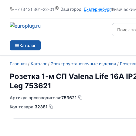
+7 (343) 361-22-01
Физически
Ваш город:
Екатеринбург
Каталог
Главная
/
Каталог
/
Электроустановочные изделия
/
Розетк
Розетка 1-м СП Valena Life 16А 
Leg 753621
Артикул производителя:
753621
Код товара:
32381