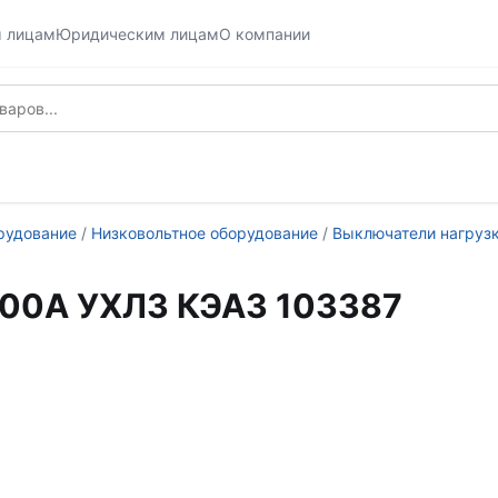
м лицам
Юридическим лицам
О компании
рудование
/
Низковольтное оборудование
/
Выключатели нагрузк
100А УХЛ3 КЭАЗ 103387