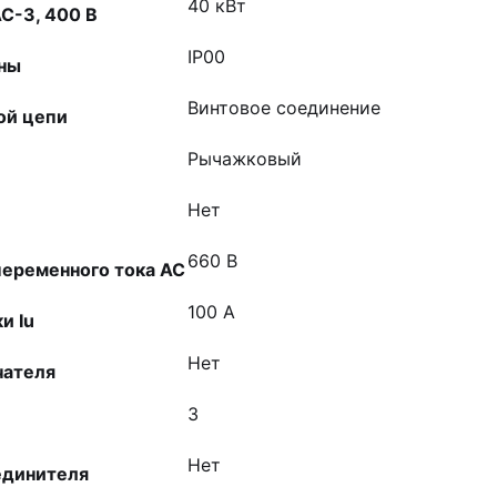
40 кВт
C-3, 400 В
IP00
оны
Винтовое соединение
ой цепи
Рычажковый
Нет
660 В
еременного тока AC
100 А
и Iu
Нет
чателя
3
Нет
единителя