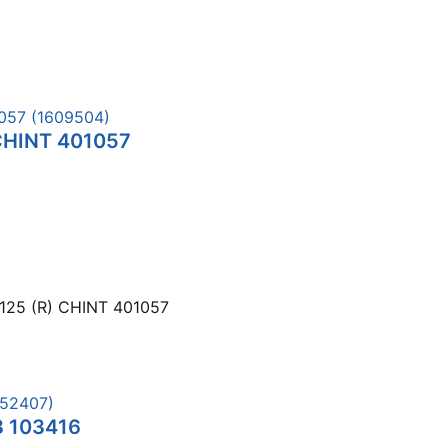
CHINT 401057
125 (R) CHINT 401057
З 103416