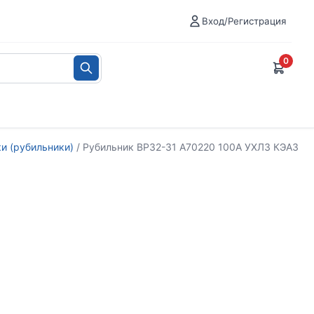
Вход/Регистрация
0
и (рубильники)
/ Рубильник ВР32-31 А70220 100А УХЛ3 КЭАЗ