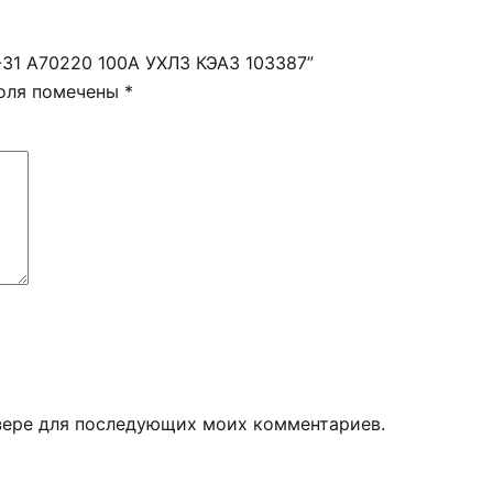
-31 А70220 100А УХЛ3 КЭАЗ 103387”
поля помечены
*
узере для последующих моих комментариев.