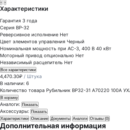
‹
›
Характеристики
Гарантия
3 года
Серия
ВР-32
Реверсивное исполнение
Нет
Цвет элементов управления
Черный
Номинальная мощность при AC-3, 400 В
40 кВт
Моторный привод опционально
Нет
Независимый расцепитель
Нет
Все характеристики
4,470.30
₽
/ Штука
В наличии: 6
Количество товара Рубильник ВР32-31 А70220 100А УХ
В корзину
Аналоги:
Показать
Аксессуары:
Показать
Характеристики
Описание
Документы
Аналоги
Отзывы (0)
Дополнительная информация