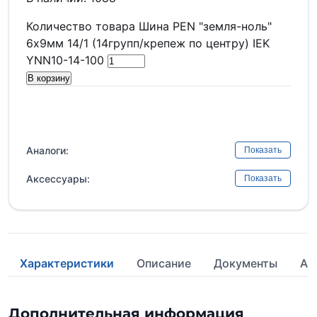
Количество товара Шина PEN "земля-ноль"
6х9мм 14/1 (14групп/крепеж по центру) IEK
YNN10-14-100
В корзину
Аналоги:
Показать
Аксессуары:
Показать
Характеристики
Описание
Документы
Ан
Дополнительная информация