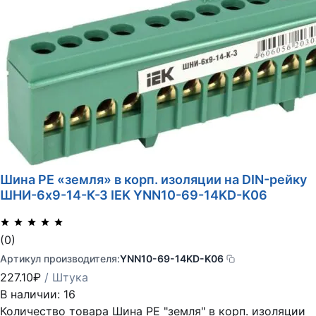
Шина PE «земля» в корп. изоляции на DIN-рейку
ШНИ-6х9-14-К-З IEK YNN10-69-14KD-K06
(0)
Артикул производителя:
YNN10-69-14KD-K06
227.10
₽
/ Штука
В наличии: 16
Количество товара Шина PE "земля" в корп. изоляции