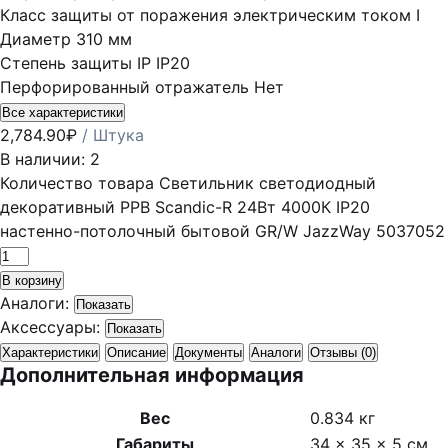
Класс защиты от поражения электрическим током
I
Диаметр
310 мм
Степень защиты IP
IP20
Перфорированный отражатель
Нет
Все характеристики
2,784.90
₽
/ Штука
В наличии: 2
Количество товара Светильник светодиодный
декоративный PPB Scandic-R 24Вт 4000К IP20
настенно-потолочный бытовой GR/W JazzWay 5037052
В корзину
Аналоги:
Показать
Аксессуары:
Показать
Характеристики
Описание
Документы
Аналоги
Отзывы (0)
Дополнительная информация
Вес
0.834 кг
Габариты
34 × 35 × 5 см