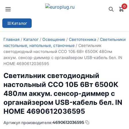
0
Каталог
Главная
/
Каталог
/
Освещение
/
Светотехника
/
Светильники
настольные, напольные, станочные
/ Светильник
светодиодный настольный ССО 10Б 6Вт 6500К 480лм
аккум. сенсор-диммер с органайзером USB-кабель бел. IN
HOME 4690612036595
Светильник светодиодный
настольный ССО 10Б 6Вт 6500К
480лм аккум. сенсор-диммер с
органайзером USB-кабель бел. IN
HOME 4690612036595
4690612036595
Артикул производителя: