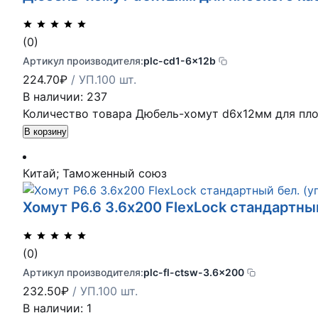
(0)
Артикул производителя:
plc-cd1-6x12b
224.70
₽
/ УП.100 шт.
В наличии: 237
Количество товара Дюбель-хомут d6х12мм для плос
В корзину
Китай; Таможенный союз
Хомут P6.6 3.6х200 FlexLock стандартный
(0)
Артикул производителя:
plc-fl-ctsw-3.6x200
232.50
₽
/ УП.100 шт.
В наличии: 1