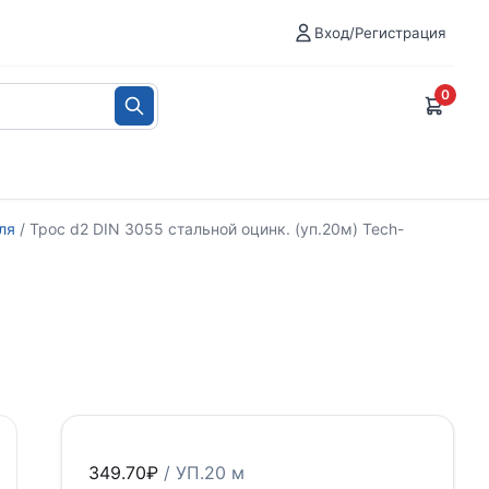
Вход/Регистрация
0
ля
/ Трос d2 DIN 3055 стальной оцинк. (уп.20м) Tech-
349.70
₽
/ УП.20 м