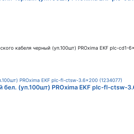
кого кабеля черный (уп.100шт) PROxima EKF plc-cd1-6
 бел. (уп.100шт) PROxima EKF plc-fl-ctsw-3