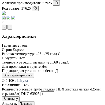
Артикул производителя:
63925
Код товара:
37626
×
‹
›
Характеристики
Гарантия
2 года
Серия
Express
Рабочая температура
-25...-25 град.C
С муфтой
Нет
Температура эксплуатации
-25...60 град.C
Для прокладки в грунте
Нет
Подходит для установки в бетон
Да
Все характеристики
245.10
₽
/ Штука
В наличии: 1328
Количество товара Труба гладкая ПВХ жесткая легкая d25мм
сер. (дл.3м) DKC 63925
В корзину
Аналоги:
Показать