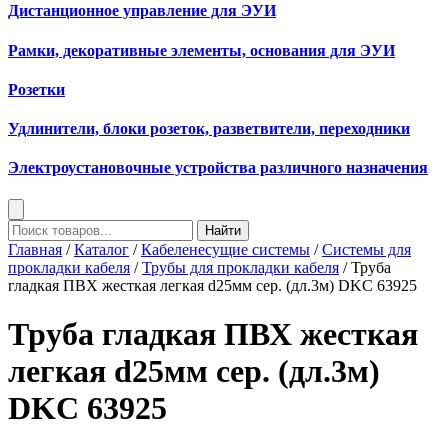
Дистанционное управление для ЭУИ
Рамки, декоративные элементы, основания для ЭУИ
Розетки
Удлинители, блоки розеток, разветвители, переходники
Электроустановочные устройства различного назначения
Найти
Главная
/
Каталог
/
Кабеленесущие системы
/
Системы для
прокладки кабеля
/
Трубы для прокладки кабеля
/ Труба
гладкая ПВХ жесткая легкая d25мм сер. (дл.3м) DKC 63925
Труба гладкая ПВХ жесткая
легкая d25мм сер. (дл.3м)
DKC 63925