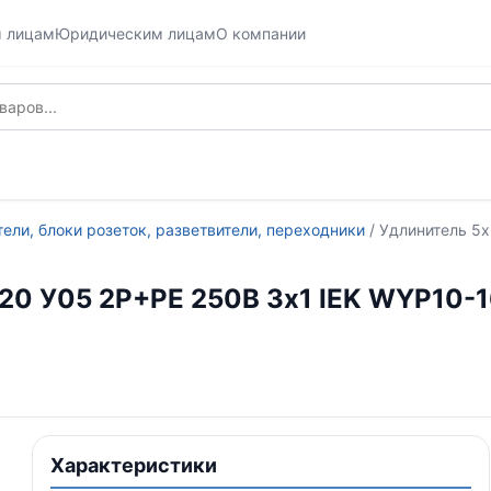
м лицам
Юридическим лицам
О компании
ели, блоки розеток, разветвители, переходники
/ Удлинитель 5х
IP20 У05 2P+PE 250В 3х1 IEK WYP10-
Характеристики