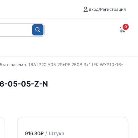
Вход/Регистрация
0
5м с заземл. 16А IP20 У05 2P+PE 250В 3х1 IEK WYP10-16-
16-05-05-Z-N
916.30
₽
/ Штука