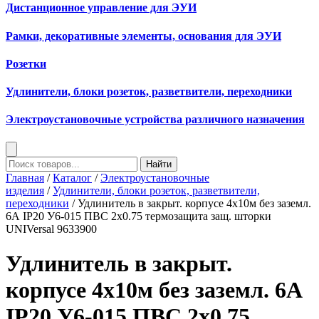
Дистанционное управление для ЭУИ
Рамки, декоративные элементы, основания для ЭУИ
Розетки
Удлинители, блоки розеток, разветвители, переходники
Электроустановочные устройства различного назначения
Найти
Главная
/
Каталог
/
Электроустановочные
изделия
/
Удлинители, блоки розеток, разветвители,
переходники
/ Удлинитель в закрыт. корпусе 4х10м без заземл.
6А IP20 У6-015 ПВС 2х0.75 термозащита защ. шторки
UNIVersal 9633900
Удлинитель в закрыт.
корпусе 4х10м без заземл. 6А
IP20 У6-015 ПВС 2х0.75