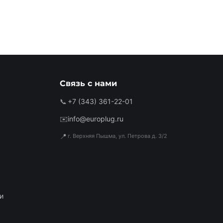
Связь с нами
📞
+7 (343) 361-22-01
✉️
info@europlug.ru
📍
г. Верхняя Пышма, ул. Петрова д. 3/2
и