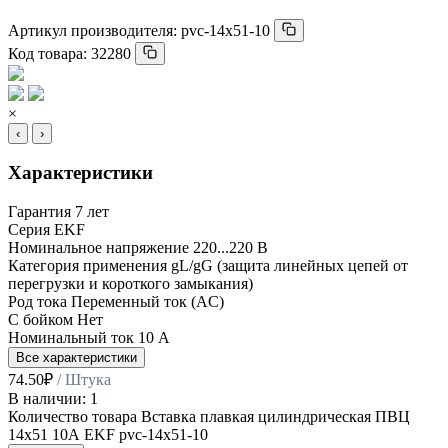
Артикул производителя:
pvc-14x51-10
Код товара:
32280
×
‹
›
Характеристики
Гарантия
7 лет
Серия
EKF
Номинальное напряжение
220...220 В
Категория применения
gL/gG (защита линейных цепей от
перегрузки и короткого замыкания)
Род тока
Переменный ток (AC)
С бойком
Нет
Номинальный ток
10 А
Все характеристики
74.50
₽
/ Штука
В наличии: 1
Количество товара Вставка плавкая цилиндрическая ПВЦ
14х51 10А EKF pvc-14x51-10