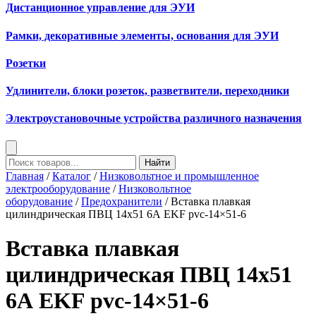
Дистанционное управление для ЭУИ
Рамки, декоративные элементы, основания для ЭУИ
Розетки
Удлинители, блоки розеток, разветвители, переходники
Электроустановочные устройства различного назначения
Найти
Главная
/
Каталог
/
Низковольтное и промышленное
электрооборудование
/
Низковольтное
оборудование
/
Предохранители
/ Вставка плавкая
цилиндрическая ПВЦ 14х51 6А EKF pvc-14×51-6
Вставка плавкая
цилиндрическая ПВЦ 14х51
6А EKF pvc-14×51-6