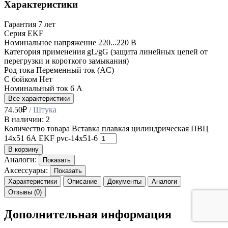
Характеристики
Гарантия
7 лет
Серия
EKF
Номинальное напряжение
220...220 В
Категория применения
gL/gG (защита линейных цепей от
перегрузки и короткого замыкания)
Род тока
Переменный ток (AC)
С бойком
Нет
Номинальный ток
6 А
Все характеристики
74.50
₽
/ Штука
В наличии: 2
Количество товара Вставка плавкая цилиндрическая ПВЦ
14х51 6А EKF pvc-14x51-6
В корзину
Аналоги:
Показать
Аксессуары:
Показать
Характеристики
Описание
Документы
Аналоги
Отзывы (0)
Дополнительная информация