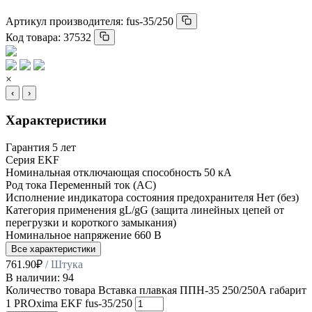
Артикул производителя:
fus-35/250
Код товара:
37532
×
‹
›
Характеристики
Гарантия
5 лет
Серия
EKF
Номинальная отключающая способность
50 кА
Род тока
Переменный ток (AC)
Исполнение индикатора состояния предохранителя
Нет (без)
Категория применения
gL/gG (защита линейных цепей от
перегрузки и короткого замыкания)
Номинальное напряжение
660 В
Все характеристики
761.90
₽
/ Штука
В наличии: 94
Количество товара Вставка плавкая ППН-35 250/250А габарит
1 PROxima EKF fus-35/250