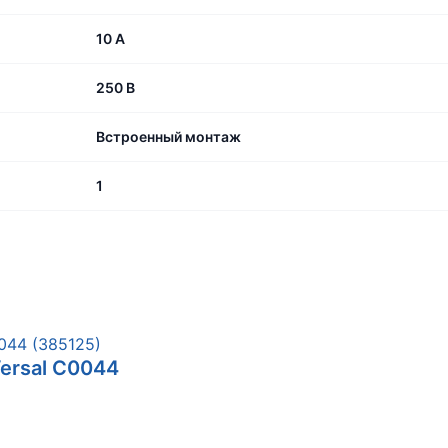
10 А
250 В
Встроенный монтаж
1
Versal С0044