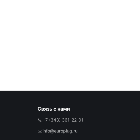
Связь с нами
📞
+7 (343) 361-22-01
✉️
info@europlug.ru