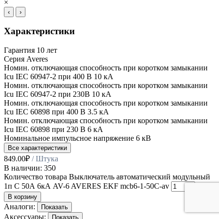
×
‹
›
Характеристики
Гарантия
10 лет
Серия
Averes
Номин. отключающая способность при коротком замыкании
Icu IEC 60947-2 при 400 В
10 кА
Номин. отключающая способность при коротком замыкании
Icu IEC 60947-2 при 230В
10 кА
Номин. отключающая способность при коротком замыкании
Icu IEC 60898 при 400 В
3.5 кА
Номин. отключающая способность при коротком замыкании
Icu IEC 60898 при 230 В
6 кА
Номинальное импульсное напряжение
6 кВ
Все характеристики
849.00
₽
/ Штука
В наличии: 350
Количество товара Выключатель автоматический модульный
1п C 50А 6кА AV-6 AVERES EKF mcb6-1-50C-av
В корзину
Аналоги:
Показать
Аксессуары:
Показать