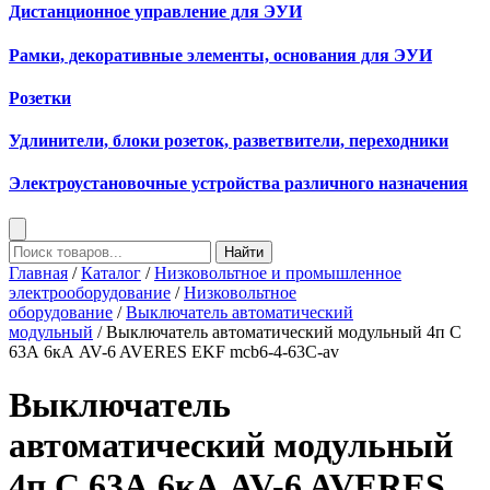
Дистанционное управление для ЭУИ
Рамки, декоративные элементы, основания для ЭУИ
Розетки
Удлинители, блоки розеток, разветвители, переходники
Электроустановочные устройства различного назначения
Найти
Главная
/
Каталог
/
Низковольтное и промышленное
электрооборудование
/
Низковольтное
оборудование
/
Выключатель автоматический
модульный
/ Выключатель автоматический модульный 4п C
63А 6кА AV-6 AVERES EKF mcb6-4-63C-av
Выключатель
автоматический модульный
4п C 63А 6кА AV-6 AVERES