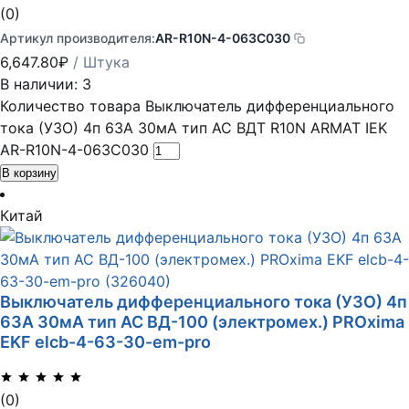
(0)
Артикул производителя:
AR-R10N-4-063C030
6,647.80
₽
/ Штука
В наличии: 3
Количество товара Выключатель дифференциального
тока (УЗО) 4п 63А 30мА тип AC ВДТ R10N ARMAT IEK
AR-R10N-4-063C030
В корзину
Китай
Выключатель дифференциального тока (УЗО) 4п
63А 30мА тип AC ВД-100 (электромех.) PROxima
EKF elcb-4-63-30-em-pro
(0)