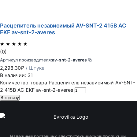
Расцепитель независимый AV-SNT-2 415В AC
EKF av-snt-2-averes
(0)
Артикул производителя:
av-snt-2-averes
2,298.30
₽
/ Штука
В наличии: 31
Количество товара Расцепитель независимый AV-SNT-
2 415В AC EKF av-snt-2-averes
В корзину
Надежный поставщик электротехнической продукции.