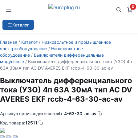
0
Каталог
Главная
/
Каталог
/
Низковольтное и промышленное
электрооборудование
/
Низковольтное
оборудование
/
Выключатели дифференцальные
модульные
/ Выключатель дифференциального тока (УЗО) 4п
63А 30мА тип AC DV AVERES EKF rccb-4-63-30-ac-av
Выключатель дифференциального
тока (УЗО) 4п 63А 30мА тип AC DV
AVERES EKF rccb-4-63-30-ac-av
Артикул производителя:
rccb-4-63-30-ac-av
Код товара:
12511