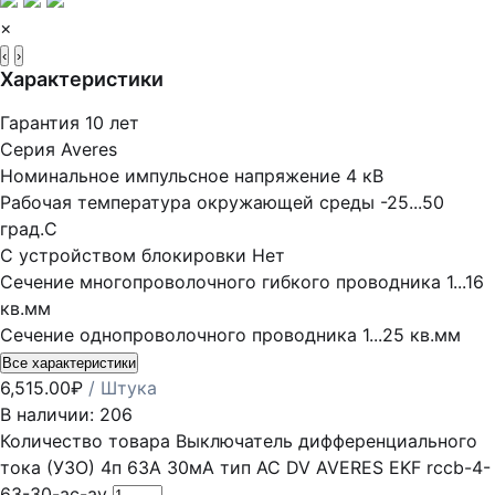
×
‹
›
Характеристики
Гарантия
10 лет
Серия
Averes
Номинальное импульсное напряжение
4 кВ
Рабочая температура окружающей среды
-25...50
град.C
С устройством блокировки
Нет
Сечение многопроволочного гибкого проводника
1...16
кв.мм
Сечение однопроволочного проводника
1...25 кв.мм
Все характеристики
6,515.00
₽
/ Штука
В наличии: 206
Количество товара Выключатель дифференциального
тока (УЗО) 4п 63А 30мА тип AC DV AVERES EKF rccb-4-
63-30-ac-av