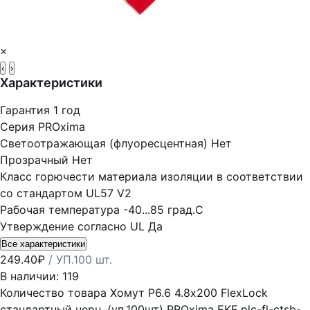
×
‹
›
Характеристики
Гарантия
1 год
Серия
PROxima
Светоотражающая (флуоресцентная)
Нет
Прозрачный
Нет
Класс горючести материала изоляции в соответствии
со стандартом UL57
V2
Рабочая температура
-40...85 град.C
Утверждение согласно UL
Да
Все характеристики
249.40
₽
/ УП.100 шт.
В наличии: 119
Количество товара Хомут P6.6 4.8х200 FlexLock
стандартный черн. (уп.100шт) PROxima EKF plc-fl-ctsb-