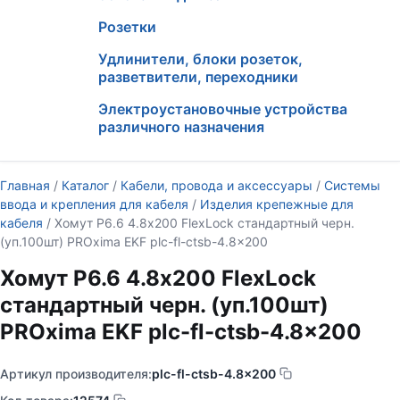
Розетки
Удлинители, блоки розеток,
разветвители, переходники
Электроустановочные устройства
различного назначения
Главная
/
Каталог
/
Кабели, провода и аксессуары
/
Системы
ввода и крепления для кабеля
/
Изделия крепежные для
кабеля
/ Хомут P6.6 4.8х200 FlexLock стандартный черн.
(уп.100шт) PROxima EKF plc-fl-ctsb-4.8×200
Хомут P6.6 4.8х200 FlexLock
стандартный черн. (уп.100шт)
PROxima EKF plc-fl-ctsb-4.8×200
Артикул производителя:
plc-fl-ctsb-4.8x200