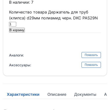
В наличии: 7
Количество товара Держатель для труб
(клипса) d29мм полиамид черн. DKC PAS29N
В корзину
Аналоги:
Показать
Аксессуары:
Показать
Характеристики
Описание
Документы
Ан