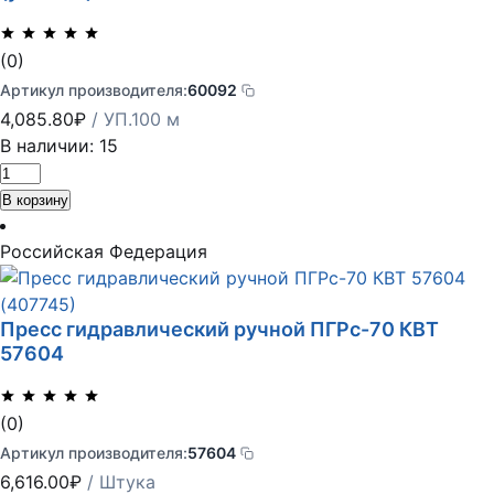
(0)
Артикул производителя:
60092
4,085.80
₽
/ УП.100 м
В наличии: 15
Количество
товара
В корзину
Трубка
термоусадочная
Российская Федерация
ТУТнг-
LS-
Пресс гидравлический ручной ПГРс-70 КВТ
16/8
57604
черн.
(уп.100м)
КВТ
(0)
60092
Артикул производителя:
57604
6,616.00
₽
/ Штука