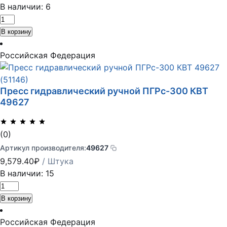
В наличии: 6
Количество
товара
В корзину
Пресс
гидравлический
Российская Федерация
ручной
ПГРс-70
Пресс гидравлический ручной ПГРс-300 КВТ
КВТ
49627
57604
(0)
Артикул производителя:
49627
9,579.40
₽
/ Штука
В наличии: 15
Количество
товара
В корзину
Пресс
гидравлический
Российская Федерация