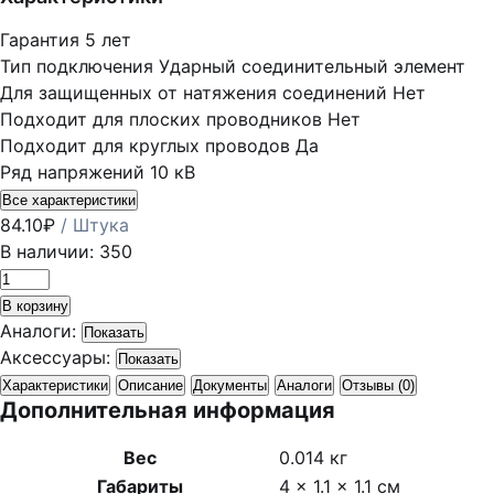
Гарантия
5 лет
Тип подключения
Ударный соединительный элемент
Для защищенных от натяжения соединений
Нет
Подходит для плоских проводников
Нет
Подходит для круглых проводов
Да
Ряд напряжений
10 кВ
Все характеристики
84.10
₽
/ Штука
В наличии: 350
Количество
товара
В корзину
Гильза
Аналоги:
Показать
ГМЛ-25-
Аксессуары:
Показать
8
Характеристики
Описание
Документы
Аналоги
Отзывы (0)
Дополнительная информация
опрес.
луженая
Вес
0.014 кг
медн.
Габариты
4 × 1.1 × 1.1 см
КВТ