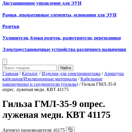
Дистанционное управление для ЭУИ
Рамки, декоративные элементы, основания для ЭУИ
Розетки
Удлинители, блоки розеток, разветвители, переходники
Электроустановочные устройства различного назначения
Найти
Главная
/
Каталог
/
Изделия для электромонтажа
/
Арматура
кабельная/Изоляционные материалы
/
Кабельные
наконечники и соединители (гильзы)
/ Гильза ГМЛ-35-9
опрес. луженая медн. КВТ 41175
Гильза ГМЛ-35-9 опрес.
луженая медн. КВТ 41175
Артикул производителя:
41175