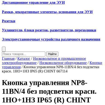
Дистанционное управление для ЭУИ
Рамки, декоративные элементы, основания для ЭУИ
Розетки
Удлинители, блоки розеток, разветвители, переходники
Электроустановочные устройства различного назначения
Найти
Главная
/
Каталог
/
Низковольтное и промышленное
электрооборудование
/
Низковольтное оборудование
/
Кнопки
управления
/ Кнопка управления NP8-11BN/4 без подсветки
красн. 1НО+1НЗ IP65 (R) CHINT 667114
Кнопка управления NP8-
11BN/4 без подсветки красн.
1НО+1НЗ IP65 (R) CHINT