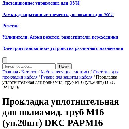
Дистанционное управление для ЭУИ
Рамки, декоративные элементы, основания для ЭУИ
Розетки
Удлинители, блоки розеток, разветвители, переходники
Электроустановочные устройства различного назначения
Найти
Главная
/
Каталог
/
Кабеленесущие системы
/
Системы для
прокладки кабеля
/
Рукава для защиты кабеля
/ Прокладка
уплотнительная для полиамид. труб M16 (уп.20шт) DKC
PAPM16
Прокладка уплотнительная
для полиамид. труб M16
(уп.20шт) DKC PAPM16