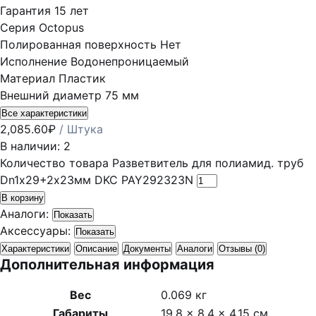
Гарантия
15 лет
Серия
Octopus
Полированная поверхность
Нет
Исполнение
Водонепроницаемый
Материал
Пластик
Внешний диаметр
75 мм
Все характеристики
2,085.60
₽
/ Штука
В наличии: 2
Количество товара Разветвитель для полиамид. труб
Dn1х29+2х23мм DKC PAY292323N
В корзину
Аналоги:
Показать
Аксессуары:
Показать
Характеристики
Описание
Документы
Аналоги
Отзывы (0)
Дополнительная информация
Вес
0.069 кг
Габариты
19.8 × 8.4 × 4.15 см