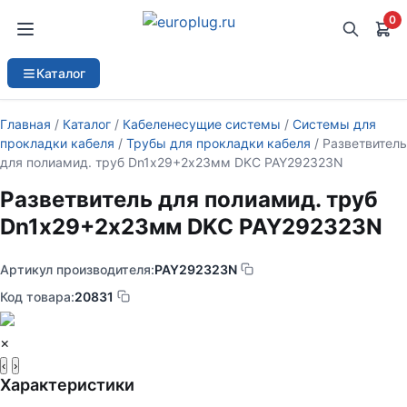
0
Каталог
Главная
/
Каталог
/
Кабеленесущие системы
/
Системы для
прокладки кабеля
/
Трубы для прокладки кабеля
/ Разветвитель
для полиамид. труб Dn1х29+2х23мм DKC PAY292323N
Разветвитель для полиамид. труб
Dn1х29+2х23мм DKC PAY292323N
Артикул производителя:
PAY292323N
Код товара:
20831
×
‹
›
Характеристики