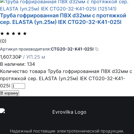
Труба гофрированная ПВХ d32мм с протяжкой
сер. ELASTA (уп.25м) IEK CTG20-32-K41-025I
(0)
Артикул производителя:
CTG20-32-K41-025I
1,607.30
₽
/ УП.25 м
В наличии: 134
Количество товара Труба гофрированная ПВХ d32мм с
протяжкой сер. ELASTA (уп.25м) IEK CTG20-32-K41-
025I
В корзину
Надежный поставщик электротехнической продукции.