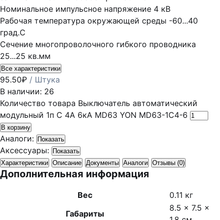
Номинальное импульсное напряжение
4 кВ
Рабочая температура окружающей среды
-60...40
град.C
Сечение многопроволочного гибкого проводника
25...25 кв.мм
Все характеристики
95.50
₽
/ Штука
В наличии: 26
Количество товара Выключатель автоматический
модульный 1п C 4А 6кА MD63 YON MD63-1C4-6
В корзину
Аналоги:
Показать
Аксессуары:
Показать
Характеристики
Описание
Документы
Аналоги
Отзывы (0)
Дополнительная информация
Вес
0.11 кг
8.5 × 7.5 ×
Габариты
1.8 см